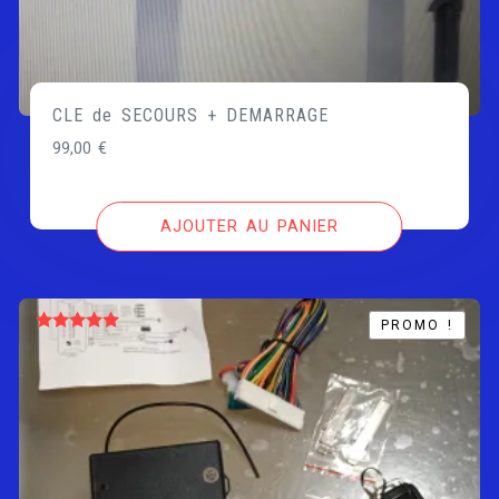
CLE de SECOURS + DEMARRAGE
99,00
€
AJOUTER AU PANIER
PROMO !
PROMO !
Note
5.00
sur 5