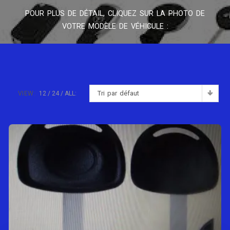
POUR PLUS DE DÉTAIL, CLIQUEZ SUR LA PHOTO DE
VOTRE MODÈLE DE VÉHICULE :
Tri par défaut
VIEW:
12
24
ALL: