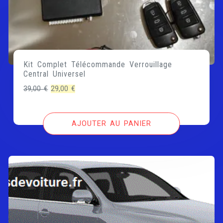
Kit Complet Télécommande Verrouillage
Central Universel
Le
Le
39,00
€
29,00
€
prix
prix
initial
actuel
AJOUTER AU PANIER
était :
est :
39,00 €.
29,00 €.