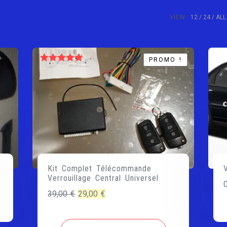
VIEW:
12
24
ALL
PROMO !
PROMO !
Note
5.00
sur 5
Kit Complet Télécommande
Verrouillage Central Universel
Le
Le
39,00
€
29,00
€
prix
prix
initial
actuel