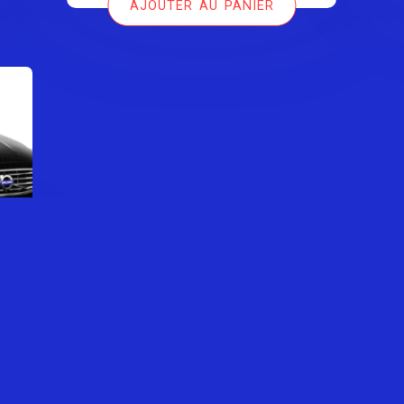
AJOUTER AU PANIER
était :
est :
39,00 €.
29,00 €.