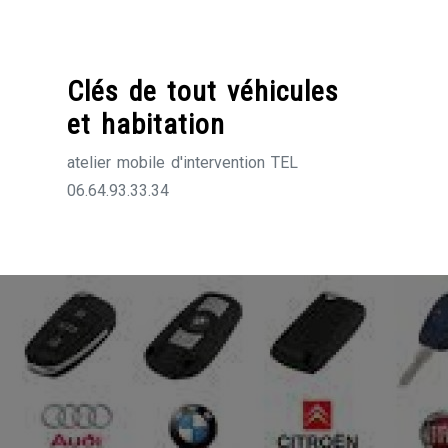
Skip
to
content
Clés de tout véhicules
et habitation
atelier mobile d'intervention TEL
06.64.93.33.34