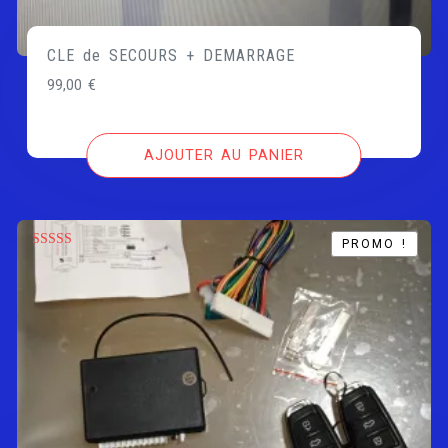
CLE de SECOURS + DEMARRAGE
99,00
€
AJOUTER AU PANIER
PROMO !
PROMO !
Note
5.00
sur 5