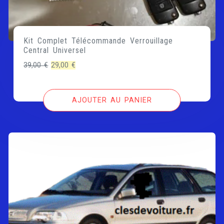
Kit Complet Télécommande Verrouillage
Central Universel
Le
Le
39,00
€
29,00
€
prix
prix
initial
actuel
AJOUTER AU PANIER
était :
est :
39,00 €.
29,00 €.