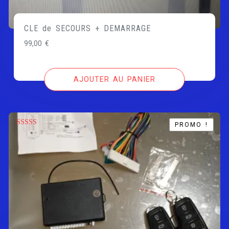
CLE de SECOURS + DEMARRAGE
99,00
€
AJOUTER AU PANIER
PROMO !
PROMO !
Note
5.00
sur 5