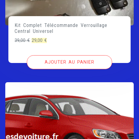
Kit Complet Télécommande Verrouillage
Central Universel
Le
Le
39,00
€
29,00
€
prix
prix
initial
actuel
AJOUTER AU PANIER
était :
est :
39,00 €.
29,00 €.