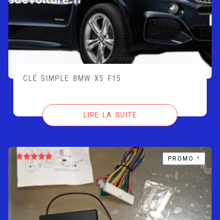
CLÉ SIMPLE BMW X5 F15
LIRE LA SUITE
PROMO !
PROMO !
Note
5.00
sur 5