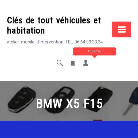
Skip
to
Clés de tout véhicules et
content
habitation
atelier mobile d'intervention TEL 06.64.93.33.34
0 items
BMW X5 F15