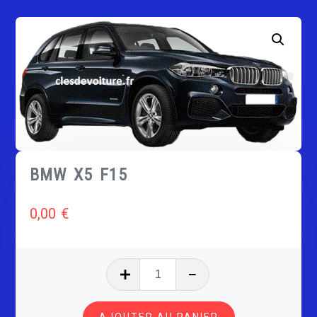
BMW X5 F15
0,00
€
quantité
de
BMW
AJOUTER AU PANIER