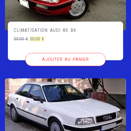
CLIMATISATION AUDI 80 B4
Le
Le
59,00
€
50,00
€
prix
prix
initial
actuel
AJOUTER AU PANIER
était :
est :
59,00 €.
50,00 €.