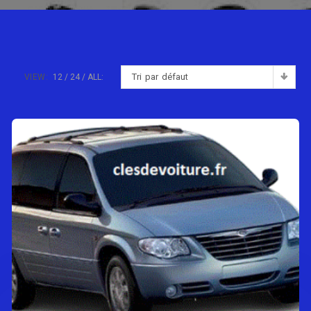
Tri par défaut
VIEW:
12
24
ALL: