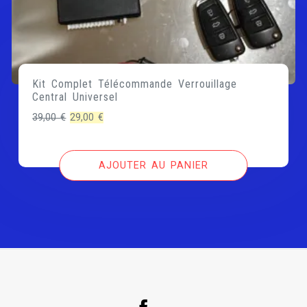
Kit Complet Télécommande Verrouillage
Central Universel
Le
Le
39,00
€
29,00
€
prix
prix
initial
actuel
AJOUTER AU PANIER
était :
est :
39,00 €.
29,00 €.