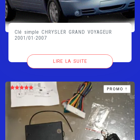
Clé simple CHRYSLER GRAND VOYAGEUR
2001/01-2007
LIRE LA SUITE
PROMO !
PROMO !
Note
5.00
sur 5