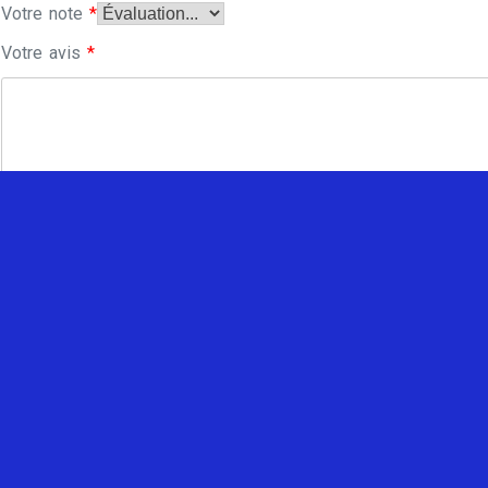
Votre note
*
Votre avis
*
Enregistrer mon nom, mon e-mail et mon site dans le navi
commentaire.