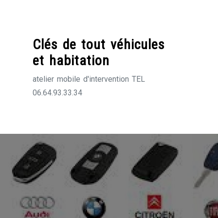
Skip
to
content
Clés de tout véhicules
et habitation
atelier mobile d'intervention TEL
06.64.93.33.34