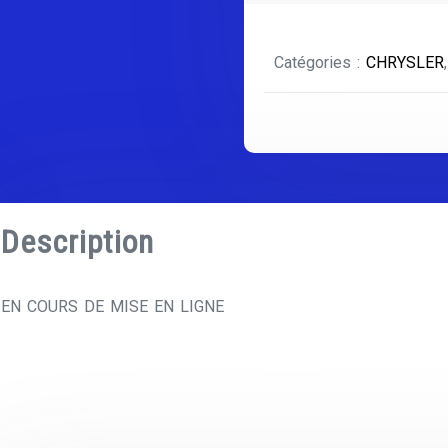
CHRYSLER
GRAND
Catégories :
CHRYSLER
VOYAGEUR
2001
/
2007
-
1
Description
EN COURS DE MISE EN LIGNE