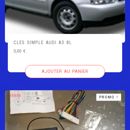
CLES SIMPLE AUDI A3 8L
0,00
€
AJOUTER AU PANIER
PROMO !
PROMO !
Note
5.00
sur 5