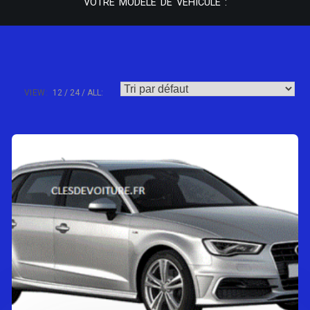
VOTRE MODÈLE DE VÉHICULE :
VIEW:
12
24
ALL: