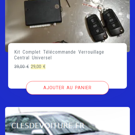
Kit Complet Télécommande Verrouillage
Central Universel
Le
Le
39,00
€
29,00
€
prix
prix
initial
actuel
AJOUTER AU PANIER
était :
est :
39,00 €.
29,00 €.