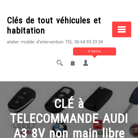
Skip
to
Clés de tout véhicules et
content
habitation
atelier mobile d'intervention TEL 06.64.93.33.34
0 items
CLÉ à
TELECOMMANDE AUDI
A3 8V non main libre