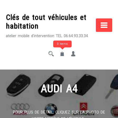
Skip
to
Clés de tout véhicules et
content
habitation
atelier mobile d'intervention TEL 06.64.93.33.34
0 items
AUDI A4
POUR PLUS DE DÉTAIL, CLIQUEZ SUR LA PHOTO DE