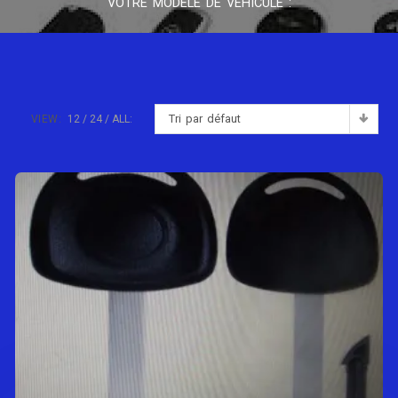
VOTRE MODÈLE DE VÉHICULE :
Tri par défaut
VIEW:
12
24
ALL: