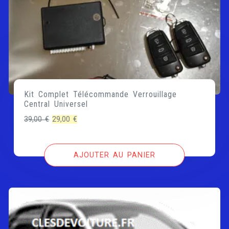
Kit Complet Télécommande Verrouillage
Central Universel
Le
Le
39,00
€
29,00
€
prix
prix
initial
actuel
AJOUTER AU PANIER
était :
est :
39,00 €.
29,00 €.