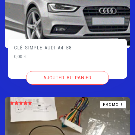
CLÉ SIMPLE AUDI A4 B8
0,00
€
AJOUTER AU PANIER
PROMO !
PROMO !
Note
5.00
sur 5