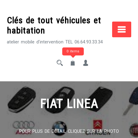
Skip
to
Clés de tout véhicules et
content
habitation
atelier mobile d'intervention TEL 06.64.93.33.34
0 items
FIAT LINEA
POUR PLUS DE DÉTAIL CLIQUEZ SUR LA PHOTO