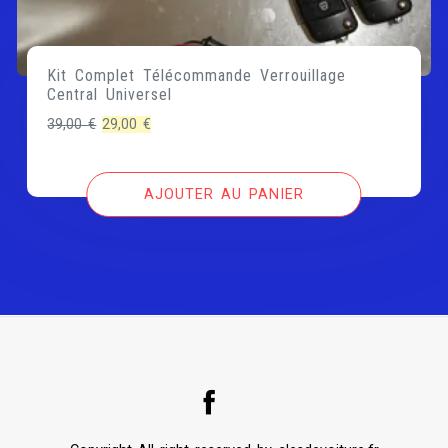
Kit Complet Télécommande Verrouillage
Central Universel
Le
Le
39,00
€
29,00
€
prix
prix
initial
actuel
AJOUTER AU PANIER
était :
est :
39,00 €.
29,00 €.