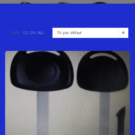
Tri par défaut
VIEW:
12
24
ALL: