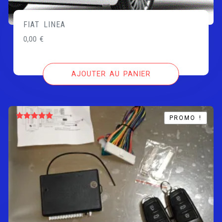
FIAT LINEA
0,00
€
AJOUTER AU PANIER
PROMO !
PROMO !
Note
5.00
sur 5