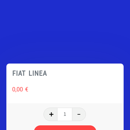
FIAT LINEA
0,00
€
quantité
de
FIAT