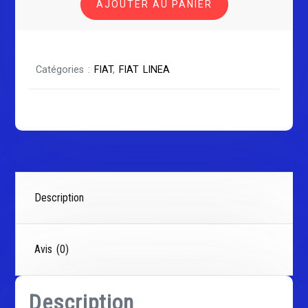
AJOUTER AU PANIER
LINEA
Catégories :
FIAT
,
FIAT LINEA
Description
Avis (0)
Description