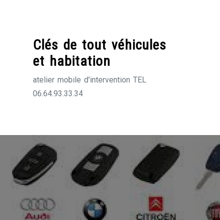
Skip
to
content
Clés de tout véhicules
et habitation
atelier mobile d'intervention TEL
06.64.93.33.34