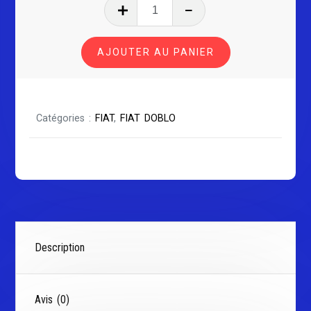
quantité
de
FIAT
AJOUTER AU PANIER
DOBLO
serie
2
Catégories :
FIAT
,
FIAT DOBLO
Description
Avis (0)