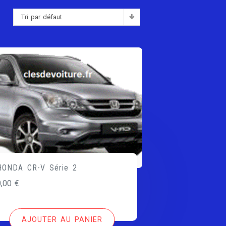
Tri par défaut
:
HONDA CR-V Série 2
0,00
€
AJOUTER AU PANIER