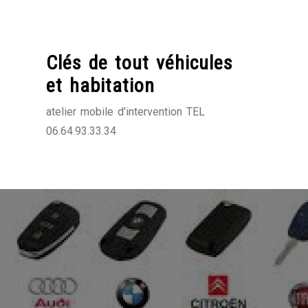
Skip
to
content
Clés de tout véhicules
et habitation
atelier mobile d'intervention TEL
06.64.93.33.34