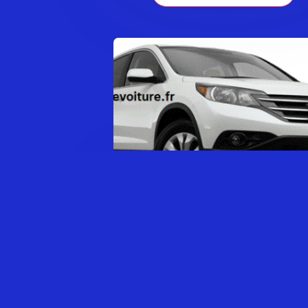
HONDA CR-V Série 3
0,00
€
AJOUTER AU PANIER