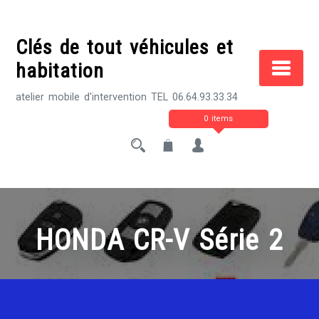
Skip
to
Clés de tout véhicules et
content
habitation
atelier mobile d'intervention TEL 06.64.93.33.34
0 items
HONDA CR-V Série 2