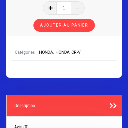
quantité
de
HONDA
AJOUTER AU PANIER
CR-
V
Série
2
Catégories :
HONDA
,
HONDA CR-V
Description
Avis (0)