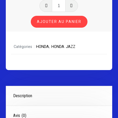
quantité
de
HONDA
AJOUTER AU PANIER
JAZZ
Série
2
Catégories :
HONDA
,
HONDA JAZZ
Description
Avis (0)