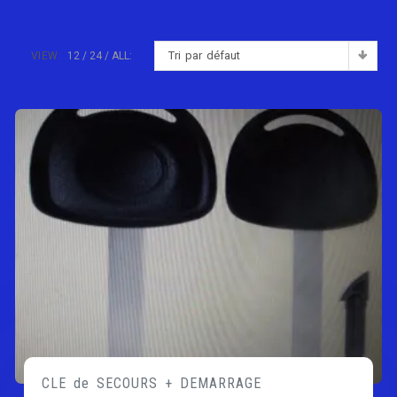
Tri par défaut
VIEW:
12
24
ALL:
CLE de SECOURS + DEMARRAGE