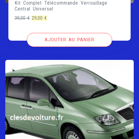
Kit Complet Télécommande Verrouillage
Central Universel
Le
Le
39,00
€
29,00
€
prix
prix
initial
actuel
AJOUTER AU PANIER
était :
est :
39,00 €.
29,00 €.