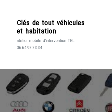
Skip
to
content
Clés de tout véhicules
et habitation
atelier mobile d'intervention TEL
06.64.93.33.34