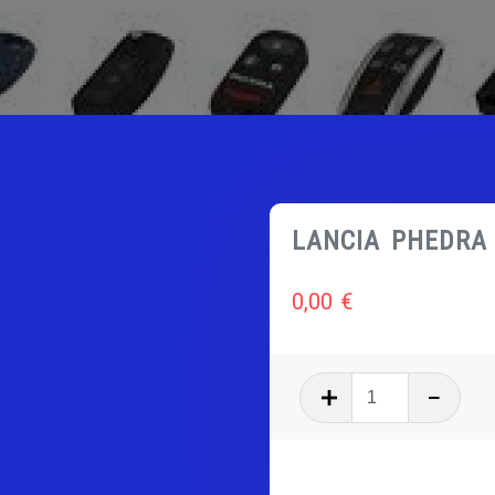
LANCIA PHEDRA
0,00
€
quantité
de
LANCIA
PHEDRA