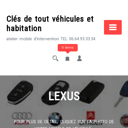
Skip
to
Clés de tout véhicules et
content
habitation
atelier mobile d'intervention TEL 06.64.93.33.34
0 items
LEXUS
POUR PLUS DE DÉTAIL, CLIQUEZ SUR LA PHOTO DE