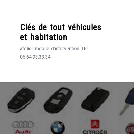
Skip
to
content
Clés de tout véhicules
et habitation
atelier mobile d'intervention TEL
06.64.93.33.34