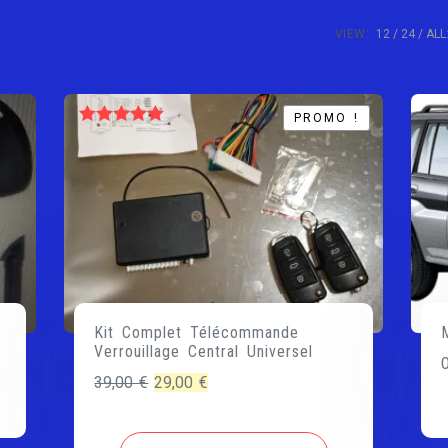
VIEW:
12
24
ALL
PROMO !
PROMO !
Note
5.00
sur 5
Kit Complet Télécommande
Verrouillage Central Universel
Le
Le
39,00
€
29,00
€
prix
prix
initial
actuel