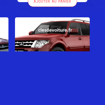
AJOUTER AU PANIER
était :
est :
39,00 €.
29,00 €.
MITSUBISHI PAJERO SÉRIE 2
0,00
€
AJOUTER AU PANIER