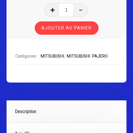
quantité
de
MITSUBISHI
AJOUTER AU PANIER
PAJERO
PININ
Catégories :
MITSUBISHI
,
MITSUBISHI PAJERO
Description