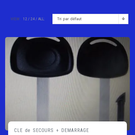
Tri par défaut
VIEW:
12
24
ALL:
CLE de SECOURS + DEMARRAGE