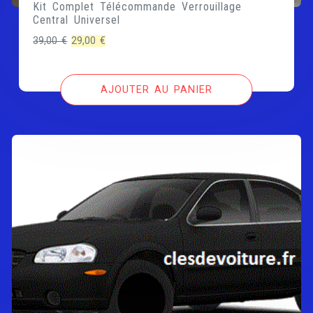
Kit Complet Télécommande Verrouillage
Central Universel
Le
Le
39,00
€
29,00
€
prix
prix
initial
actuel
AJOUTER AU PANIER
était :
est :
39,00 €.
29,00 €.