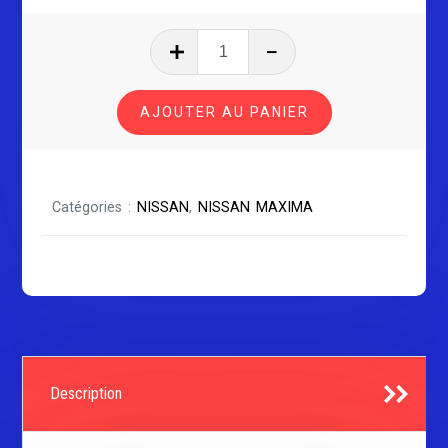
quantité
de
NISSAN
AJOUTER AU PANIER
MAXIMA
SÉRIE
1
Catégories :
NISSAN
,
NISSAN MAXIMA
Description