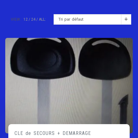
Tri par défaut
VIEW:
12
24
ALL:
CLE de SECOURS + DEMARRAGE