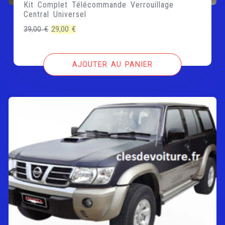
Kit Complet Télécommande Verrouillage
Central Universel
Le
Le
39,00
€
29,00
€
prix
prix
initial
actuel
AJOUTER AU PANIER
était :
est :
39,00 €.
29,00 €.