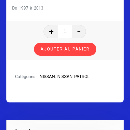
De 1997 à 2013
quantité
de
NISSAN
AJOUTER AU PANIER
PATROL
SÉRIE
1
Catégories :
NISSAN
,
NISSAN PATROL