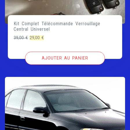
Kit Complet Télécommande Verrouillage
Central Universel
Le
Le
39,00
€
29,00
€
prix
prix
initial
actuel
AJOUTER AU PANIER
était :
est :
39,00 €.
29,00 €.