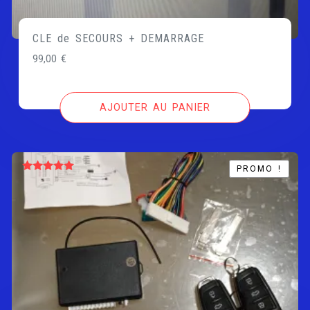
CLE de SECOURS + DEMARRAGE
99,00
€
AJOUTER AU PANIER
PROMO !
PROMO !
Note
5.00
sur 5