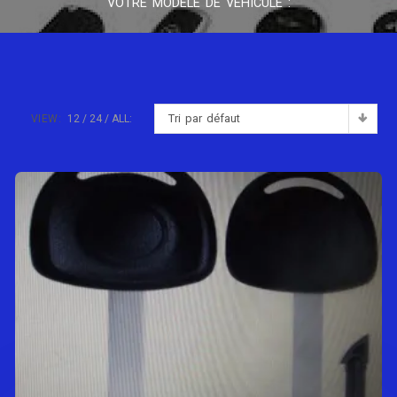
VOTRE MODÈLE DE VÉHICULE :
Tri par défaut
VIEW:
12
24
ALL: