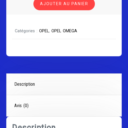
AJOUTER AU PANIER
OMEGA
-
B2
Catégories :
OPEL
,
OPEL OMEGA
Description
Avis (0)
Description