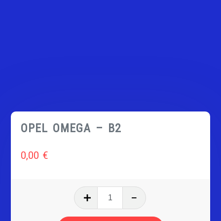
OPEL OMEGA – B2
0,00
€
quantité
de
OPEL