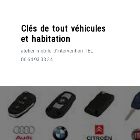
Skip
to
content
Clés de tout véhicules
et habitation
atelier mobile d'intervention TEL
06.64.93.33.34