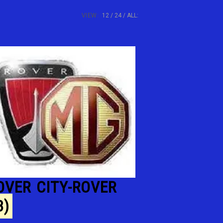
VIEW:
12
24
ALL:
OVER CITY-ROVER
3)