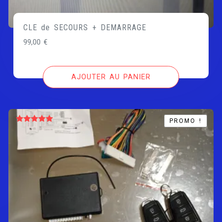
CLE de SECOURS + DEMARRAGE
99,00
€
AJOUTER AU PANIER
PROMO !
PROMO !
Note
5.00
sur 5