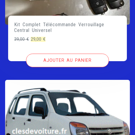
Kit Complet Télécommande Verrouillage
Central Universel
Le
Le
39,00
€
29,00
€
prix
prix
initial
actuel
AJOUTER AU PANIER
était :
est :
39,00 €.
29,00 €.