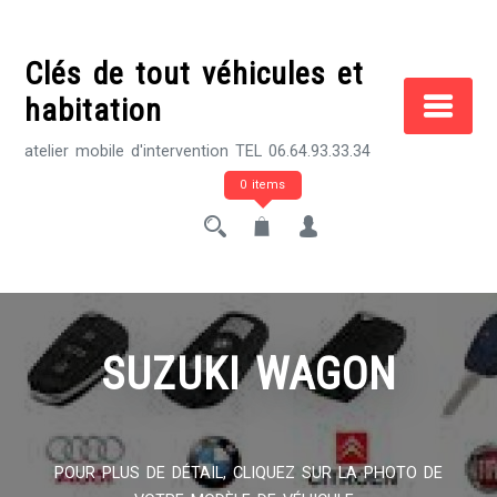
Skip
to
Clés de tout véhicules et
content
habitation
atelier mobile d'intervention TEL 06.64.93.33.34
0 items
SUZUKI WAGON
POUR PLUS DE DÉTAIL, CLIQUEZ SUR LA PHOTO DE