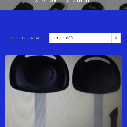
VOTRE MODÈLE DE VÉHICULE :
Tri par défaut
VIEW:
12
24
ALL: