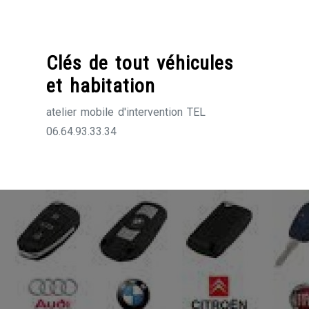
Skip
to
content
Clés de tout véhicules
et habitation
atelier mobile d'intervention TEL
06.64.93.33.34