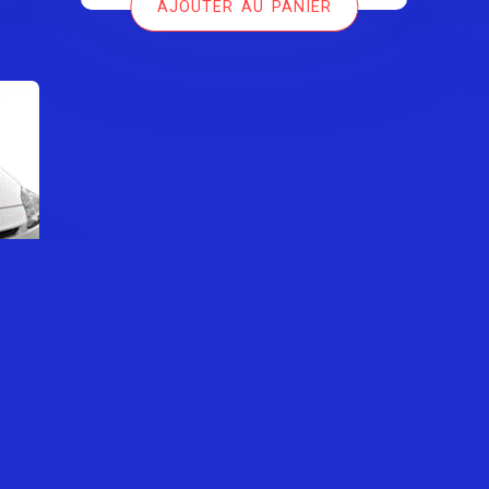
AJOUTER AU PANIER
était :
est :
39,00 €.
29,00 €.