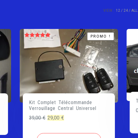
VIEW:
12
24
ALL
PROMO !
PROMO !
Note
5.00
sur 5
Kit Complet Télécommande
Verrouillage Central Universel
Le
Le
39,00
€
29,00
€
prix
prix
initial
actuel