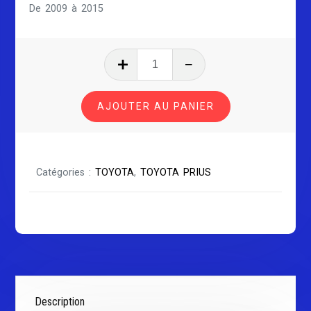
De 2009 à 2015
quantité
de
TOYOTA
AJOUTER AU PANIER
PRIUS
SÉRIE
2
Catégories :
TOYOTA
,
TOYOTA PRIUS
Description