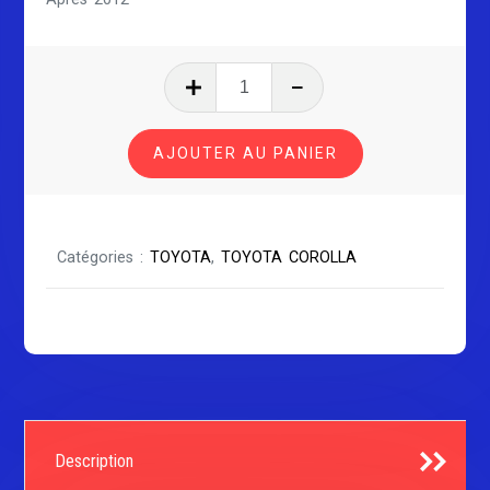
quantité
de
TOYOTA
AJOUTER AU PANIER
COROLLA
SÉRIE
3
Catégories :
TOYOTA
,
TOYOTA COROLLA
Description