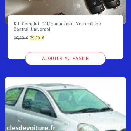
Kit Complet Télécommande Verrouillage
Central Universel
Le
Le
39,00
€
29,00
€
prix
prix
initial
actuel
AJOUTER AU PANIER
était :
est :
39,00 €.
29,00 €.