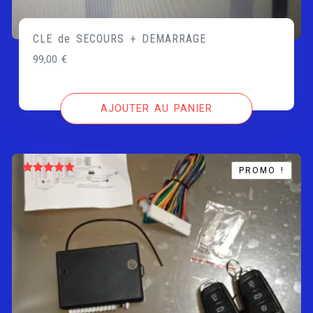
CLE de SECOURS + DEMARRAGE
99,00
€
AJOUTER AU PANIER
PROMO !
PROMO !
Note
5.00
sur 5