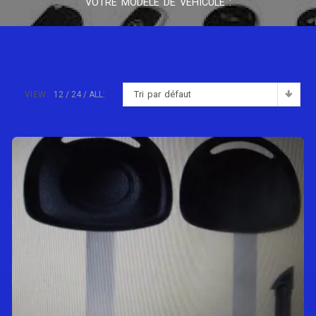
VOTRE MODÈLE DE VÉHICULE :
Tri par défaut
VIEW:
12
24
ALL: