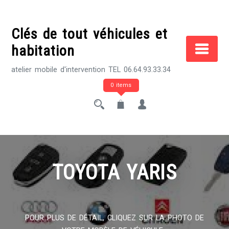
Skip
to
Clés de tout véhicules et
content
habitation
atelier mobile d'intervention TEL 06.64.93.33.34
0 items
TOYOTA YARIS
POUR PLUS DE DÉTAIL, CLIQUEZ SUR LA PHOTO DE