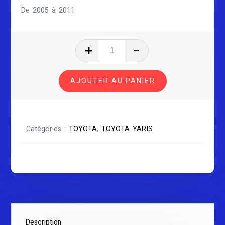
De 2005 à 2011
quantité
de
TOYOTA
AJOUTER AU PANIER
YARIS
SÉRIE
2
Catégories :
TOYOTA
,
TOYOTA YARIS
Description