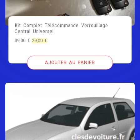
Kit Complet Télécommande Verrouillage
Central Universel
Le
Le
39,00
€
29,00
€
prix
prix
initial
actuel
AJOUTER AU PANIER
était :
est :
39,00 €.
29,00 €.