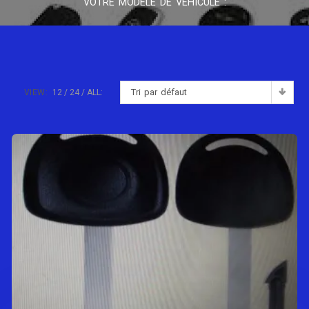
VOTRE MODÈLE DE VÉHICULE :
Tri par défaut
VIEW:
12
24
ALL: