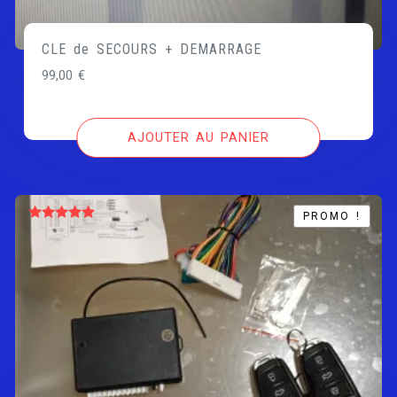
CLE de SECOURS + DEMARRAGE
99,00
€
AJOUTER AU PANIER
PROMO !
PROMO !
Note
5.00
sur 5