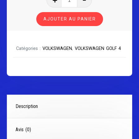
de
VOLKSWAGEN
AJOUTER AU PANIER
GOLF
4
Catégories :
VOLKSWAGEN
,
VOLKSWAGEN GOLF 4
Description
Avis (0)