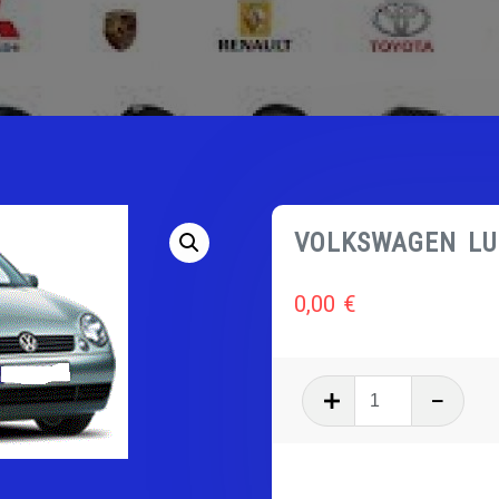
VOLKSWAGEN LU
0,00
€
quantité
de
VOLKSWA
LUPO