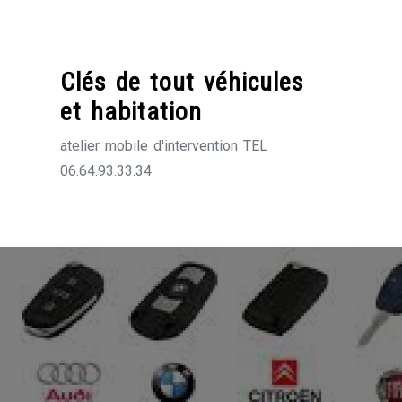
Skip
to
content
Clés de tout véhicules
et habitation
atelier mobile d'intervention TEL
06.64.93.33.34