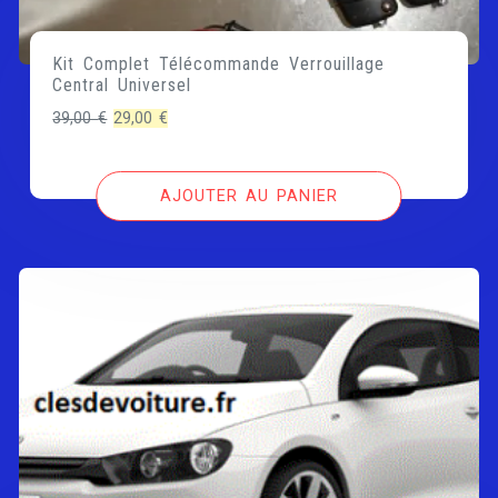
Kit Complet Télécommande Verrouillage
Central Universel
Le
Le
39,00
€
29,00
€
prix
prix
initial
actuel
AJOUTER AU PANIER
était :
est :
39,00 €.
29,00 €.