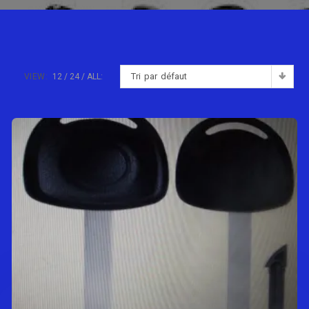
Tri par défaut
VIEW:
12
24
ALL: