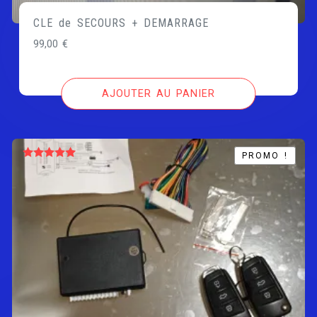
CLE de SECOURS + DEMARRAGE
99,00
€
AJOUTER AU PANIER
PROMO !
PROMO !
Note
5.00
sur 5