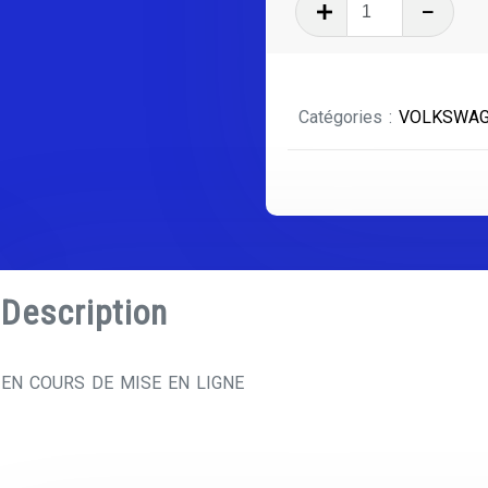
quantité
de
VOLKSWA
SCIROCCO
Catégories :
VOLKSWA
Description
EN COURS DE MISE EN LIGNE