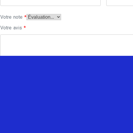
Votre note
*
Votre avis
*
Enregistrer mon nom, mon e-mail et mon site dans le navi
commentaire.