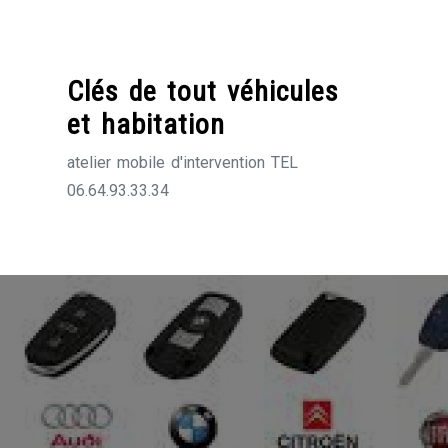
Skip
to
content
Clés de tout véhicules
et habitation
atelier mobile d'intervention TEL
06.64.93.33.34