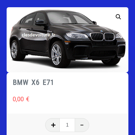
BMW X6 E71
0,00
€
quantité
de