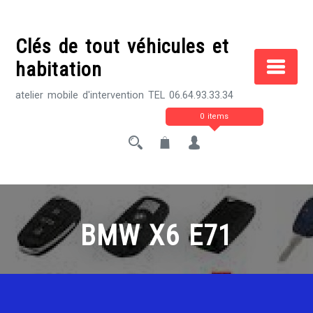
Skip
to
Clés de tout véhicules et
content
habitation
atelier mobile d'intervention TEL 06.64.93.33.34
0 items
BMW X6 E71