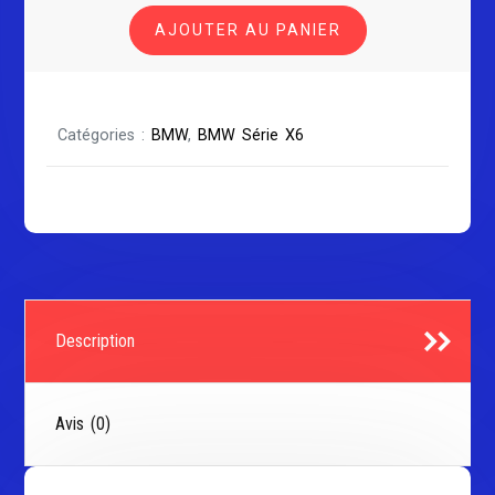
BMW
AJOUTER AU PANIER
X6
E71
Catégories :
BMW
,
BMW Série X6
Description
Avis (0)