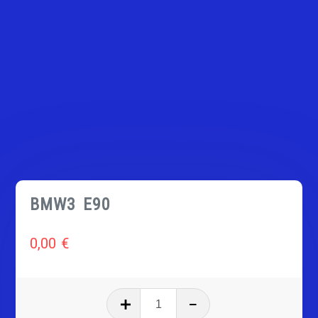
BMW3 E90
0,00
€
quantité
de