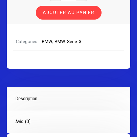
BMW3
AJOUTER AU PANIER
E90
Catégories :
BMW
,
BMW Série 3
Description
Avis (0)