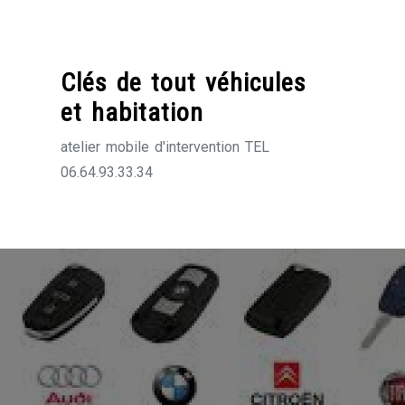
Skip
to
content
Clés de tout véhicules
et habitation
atelier mobile d'intervention TEL
06.64.93.33.34