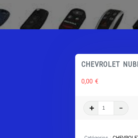
CHEVROLET NUB
0,00
€
quantité
de
CHEVROLE
NUBIRA
Catégories :
CHEVROLE