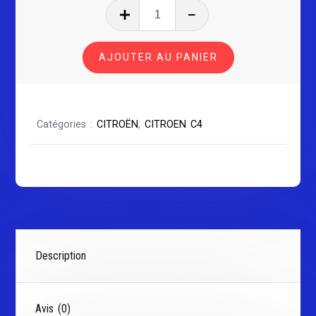
quantité
de
CITROËN
AJOUTER AU PANIER
C4
GRAND
PICASSO
Catégories :
CITROËN
,
CITROEN C4
Description
Avis (0)