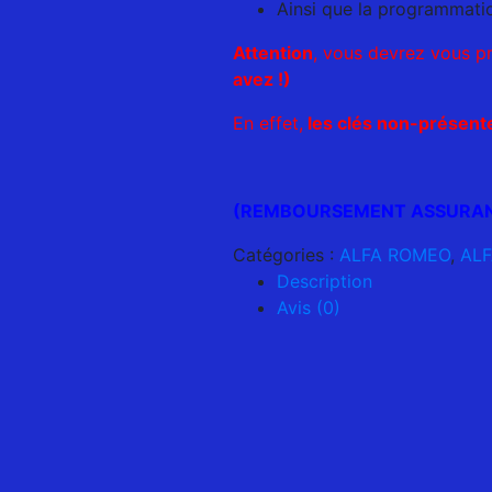
Ainsi que la programmatio
Attention
, vous devrez vous p
avez !)
En effet,
les clés non-présent
(REMBOURSEMENT ASSURANC
Catégories :
ALFA ROMEO
,
ALF
Description
Avis (0)