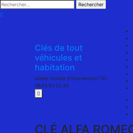
Skip
Rechercher :
to
content
Clés de tout
véhicules et
habitation
atelier mobile d'intervention TEL
06.64.93.33.34
CLÉ ALFA ROMEO