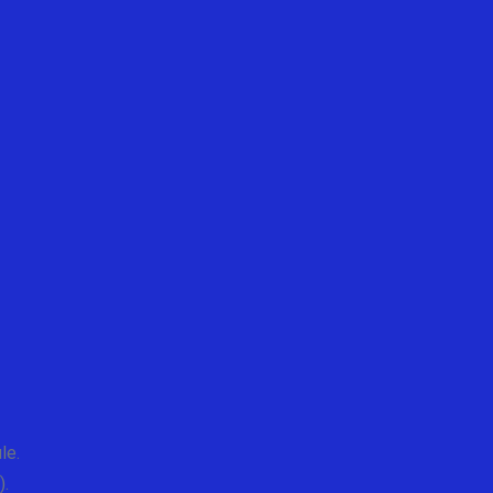
le.
).