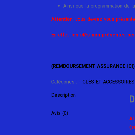
Ainsi que la programmation de la
Attention
, vous devrez vous présente
En effet,
les clés non-présentes ser
(REMBOURSEMENT ASSURANCE ICI)
Catégories :
- CLÉS ET ACCESSOIRES
Description
D
Avis (0)
AT
(s