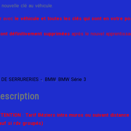
 nouvelle clé au véhicule.
r avec
le véhicule et toutes les clés qui sont en votre pos
ont définitivement supprimées
après le nouvel apprentissa
 DE SERRURERIES -
,
BMW
,
BMW Série 3
escription
TENTION : Tarif Béziers intra muros ou suivant distance
auf si rdv groupés)