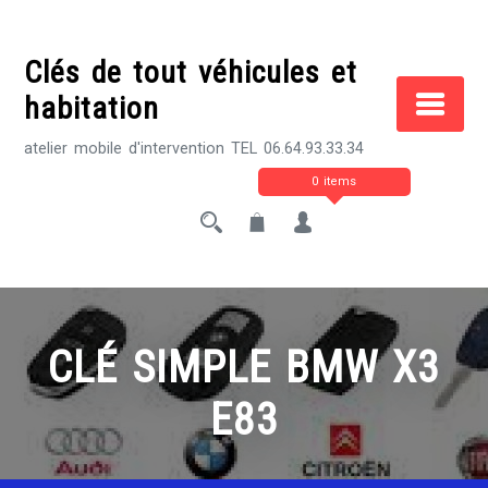
Skip
to
Clés de tout véhicules et
content
habitation
atelier mobile d'intervention TEL 06.64.93.33.34
0 items
CLÉ SIMPLE BMW X3
E83