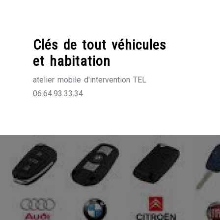
Skip
to
content
Clés de tout véhicules
et habitation
atelier mobile d'intervention TEL
06.64.93.33.34