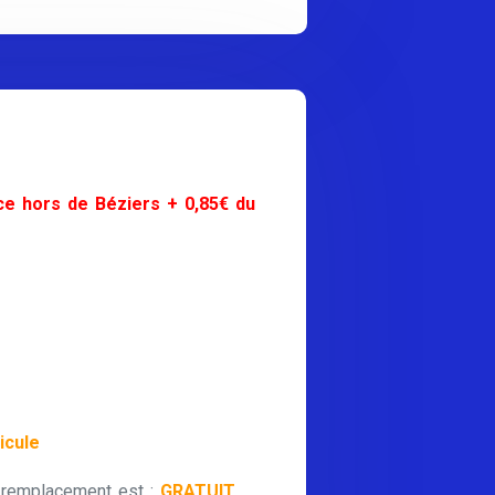
ce hors de Béziers + 0,85€ du
icule
 remplacement est :
GRATUIT